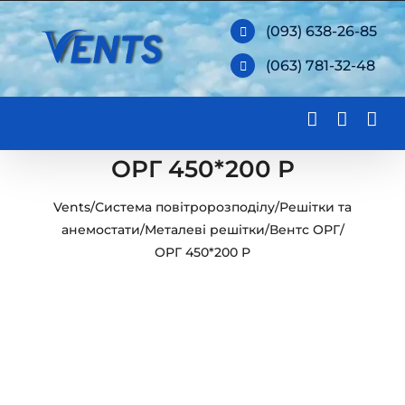
Skip
(093) 638-26-85
to
(063) 781-32-48
content
ОРГ 450*200 Р
Vents
/
Система повітророзподілу
/
Решітки та
анемостати
/
Металеві решітки
/
Вентс ОРГ
/
ОРГ 450*200 Р