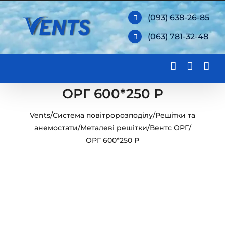
Skip
(093) 638-26-85
to
(063) 781-32-48
content
ОРГ 600*250 Р
Vents
/
Система повітророзподілу
/
Решітки та
анемостати
/
Металеві решітки
/
Вентс ОРГ
/
ОРГ 600*250 Р