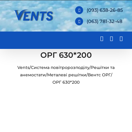
Skip
(093) 638-26-85
to
(063) 781-32-48
content
ОРГ 630*200
Vents
/
Система повітророзподілу
/
Решітки та
анемостати
/
Металеві решітки
/
Вентс ОРГ
/
ОРГ 630*200