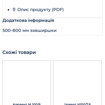
📄 Опис продукту (PDF)
Додаткова інформація
500–800 мм завширшки
Схожі товари
Алювент М 100/6
Ізовент Н100/7,6