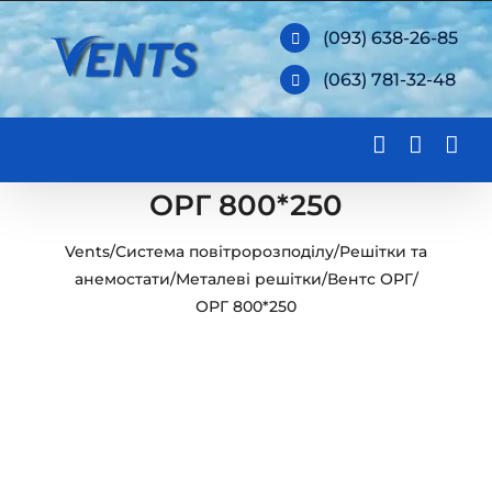
Skip
(093) 638-26-85
to
(063) 781-32-48
content
ОРГ 800*250
Vents
/
Система повітророзподілу
/
Решітки та
анемостати
/
Металеві решітки
/
Вентс ОРГ
/
ОРГ 800*250