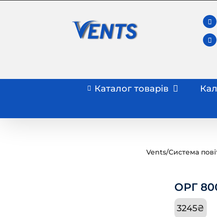
Skip
to
content
Каталог товарів
Кал
Vents
/
Система пові
ОРГ 80
3245
₴