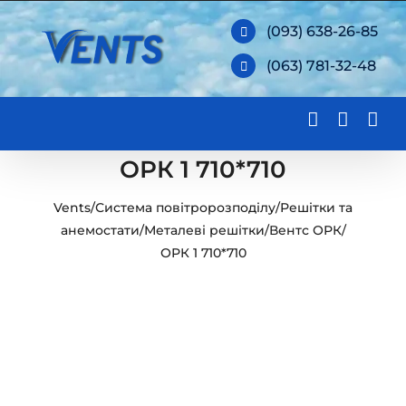
Skip
(093) 638-26-85
to
(063) 781-32-48
content
ОРК 1 710*710
Vents
/
Система повітророзподілу
/
Решітки та
анемостати
/
Металеві решітки
/
Вентс ОРК
/
ОРК 1 710*710