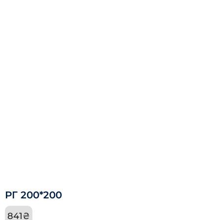
РГ 200*200
841
₴