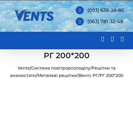
Skip
(093) 638-26-85
to
(063) 781-32-48
content
РГ 200*200
Vents
/
Система повітророзподілу
/
Решітки та
анемостати
/
Металеві решітки
/
Вентс РГ
/
РГ 200*200