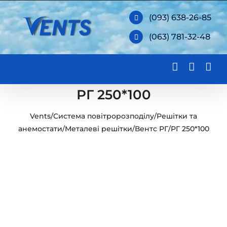
Skip
(093) 638-26-85
to
(063) 781-32-48
content
РГ 250*100
Vents
/
Система повітророзподілу
/
Решітки та
анемостати
/
Металеві решітки
/
Вентс РГ
/
РГ 250*100