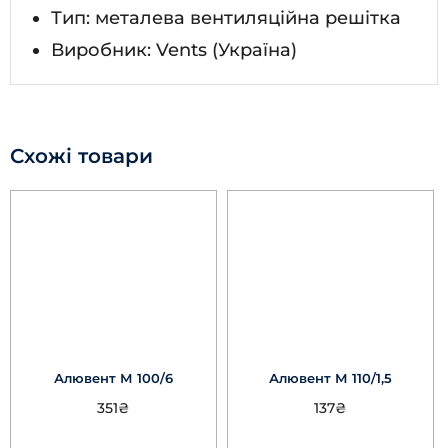
Тип: металева вентиляційна решітка
Виробник: Vents (Україна)
Схожі товари
Алювент М 100/6
Алювент М 110/1,5
351
₴
137
₴