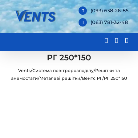
Skip
(093) 638-26-85
to
(063) 781-32-48
content
РГ 250*150
Vents
/
Система повітророзподілу
/
Решітки та
анемостати
/
Металеві решітки
/
Вентс РГ
/
РГ 250*150