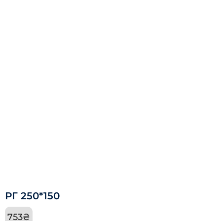
РГ 250*150
753
₴