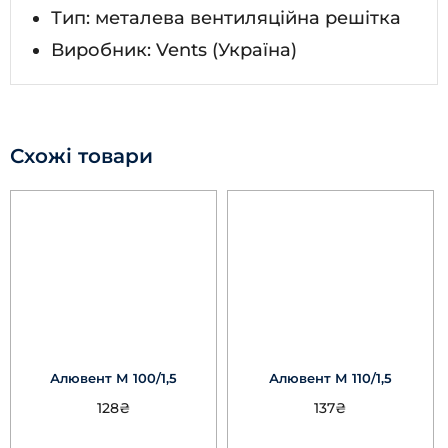
Тип: металева вентиляційна решітка
Виробник: Vents (Україна)
Схожі товари
Алювент М 100/1,5
Алювент М 110/1,5
128
₴
137
₴