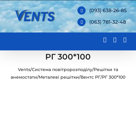
Skip
(093) 638-26-85
to
(063) 781-32-48
content
РГ 300*100
Vents
/
Система повітророзподілу
/
Решітки та
анемостати
/
Металеві решітки
/
Вентс РГ
/
РГ 300*100