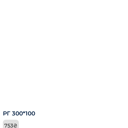
РГ 300*100
753
₴