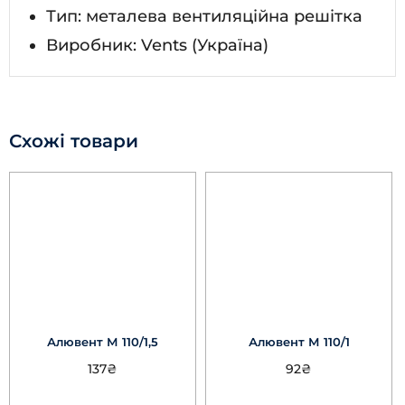
Тип: металева вентиляційна решітка
Виробник: Vents (Україна)
Схожі товари
Алювент М 110/1,5
Алювент М 110/1
137
₴
92
₴