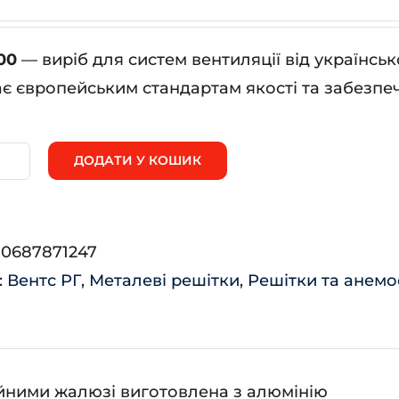
00
— виріб для систем вентиляції від українс
ає європейським стандартам якості та забезпеч
ДОДАТИ У КОШИК
0*300
ькість
:
0687871247
:
Вентс РГ
,
Металеві решітки
,
Решітки та анемо
ційними жалюзі виготовлена з алюмінію