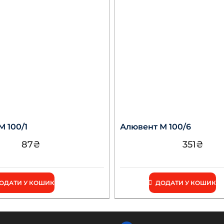
 100/1
Алювент М 100/6
87
₴
351
₴
ОДАТИ У КОШИК
ДОДАТИ У КОШИК