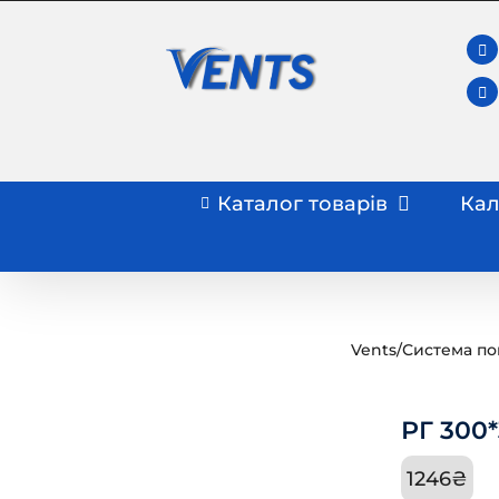
Skip
to
content
Каталог товарів
Кал
Vents
/
Система по
РГ 300
1246
₴