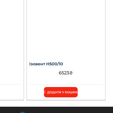
Ізовент Н500/10
6523
₴
ДОДАТИ У КОШИК