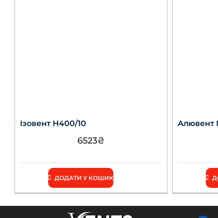
Ізовент Н400/10
Алювент М
6523
₴
ДОДАТИ У КОШИК
Д