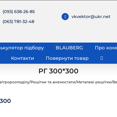
(093) 638-26-85
vkvektor@ukr.net
(063) 781-32-48
ькулятор підбору
BLAUBERG
Про ком
Контакти
Повернути товар
РГ 300*300
вітророзподілу
/
Решітки та анемостати
/
Металеві решітки
/
Ве
*300