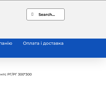
Search
for:
панію
Оплата і доставка
нтс РГ
/
РГ 300*300