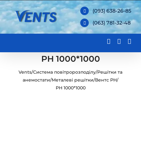
Skip
(093) 638-26-85
to
(063) 781-32-48
content
РН 1000*1000
Vents
/
Система повітророзподілу
/
Решітки та
анемостати
/
Металеві решітки
/
Вентс РН
/
РН 1000*1000