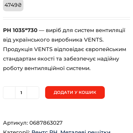
4749
₴
РН 1035*730
— виріб для систем вентиляції
від українського виробника VENTS.
Продукція VENTS відповідає європейським
стандартам якості та забезпечує надійну
роботу вентиляційної системи.
ДОДАТИ У КОШИК
РН
1035*730
кількість
Артикул:
0687863027
Категорії:
Вентс РН
,
Металеві решітки
,