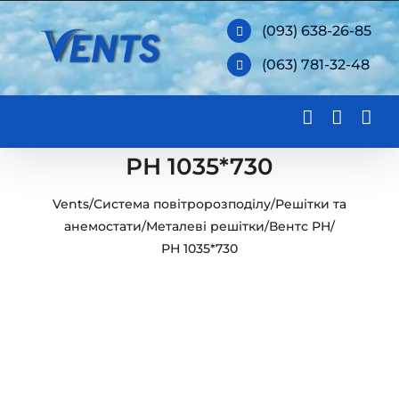
Skip
(093) 638-26-85
to
(063) 781-32-48
content
РН 1035*730
Vents
/
Система повітророзподілу
/
Решітки та
анемостати
/
Металеві решітки
/
Вентс РН
/
РН 1035*730