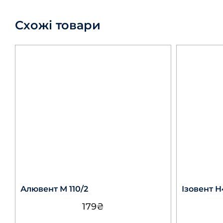
Схожі товари
Алювент М 110/2
Ізовент Н
179
₴