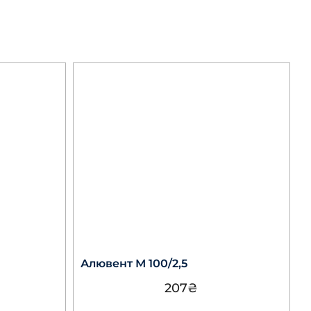
Алювент М 100/2,5
207
₴