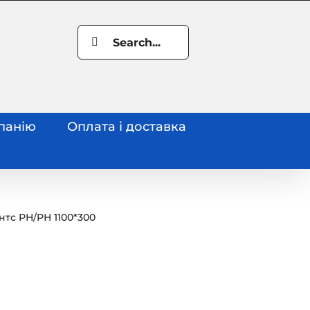
Search
for:
панію
Оплата і доставка
нтс РН
/
РН 1100*300