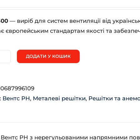
300
— виріб для систем вентиляції від українс
ає європейським стандартам якості та забезпеч
ДОДАТИ У КОШИК
00*300
ькість
:
0687996109
:
Вентс РН
,
Металеві решітки
,
Решітки та анем
Вентс РН з нерегульованими напрямними пові