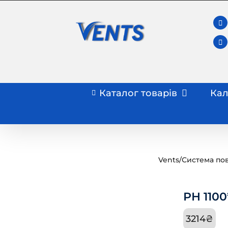
Skip
to
content
Каталог товарів
Кал
Vents
/
Система пов
РН 1100
3214
₴