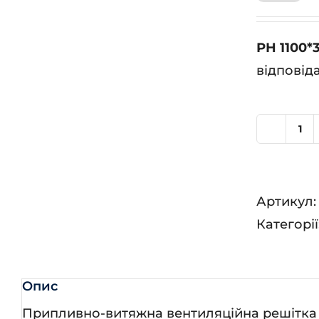
РН 1100*
відповід
РН
11
кіл
Артикул
Категорії
Опис
Припливно-витяжна вентиляційна решітка 