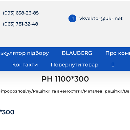
(093) 638-26-85
vkvektor@ukr.net
(063) 781-32-48
ькулятор підбору
BLAUBERG
Про ком
Контакти
Повернути товар
РН 1100*300
ітророзподілу
/
Решітки та анемостати
/
Металеві решітки
/
Ве
*300