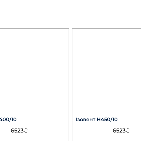
400/10
Ізовент Н450/10
6523
₴
6523
₴