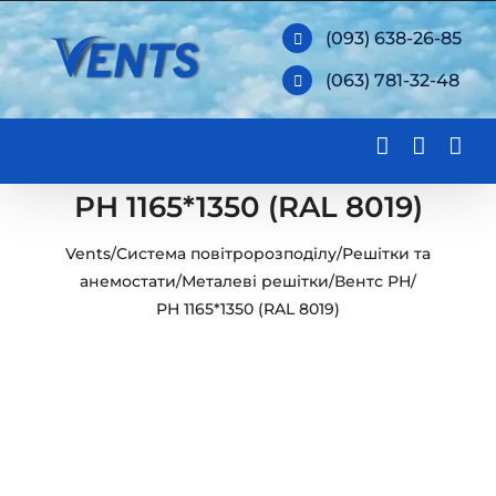
Skip
(093) 638-26-85
to
(063) 781-32-48
content
РН 1165*1350 (RAL 8019)
Vents
/
Система повітророзподілу
/
Решітки та
анемостати
/
Металеві решітки
/
Вентс РН
/
РН 1165*1350 (RAL 8019)