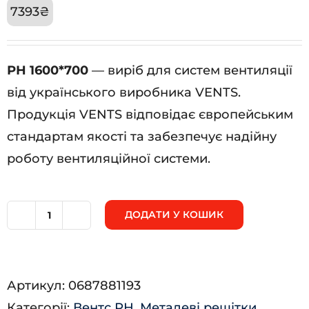
7393
₴
РН 1600*700
— виріб для систем вентиляції
від українського виробника VENTS.
Продукція VENTS відповідає європейським
стандартам якості та забезпечує надійну
роботу вентиляційної системи.
ДОДАТИ У КОШИК
РН
1600*700
кількість
Артикул:
0687881193
Категорії:
Вентс РН
,
Металеві решітки
,