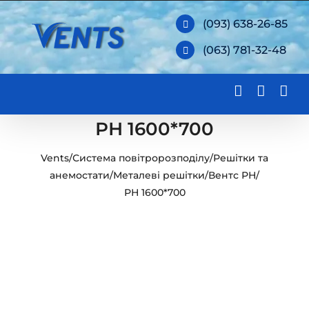
Skip
(093) 638-26-85
to
(063) 781-32-48
content
РН 1600*700
Vents
/
Система повітророзподілу
/
Решітки та
анемостати
/
Металеві решітки
/
Вентс РН
/
РН 1600*700