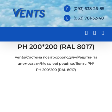
Skip
(093) 638-26-85
to
(063) 781-32-48
content
РН 200*200 (RAL 8017)
Vents
/
Система повітророзподілу
/
Решітки та
анемостати
/
Металеві решітки
/
Вентс РН
/
РН 200*200 (RAL 8017)