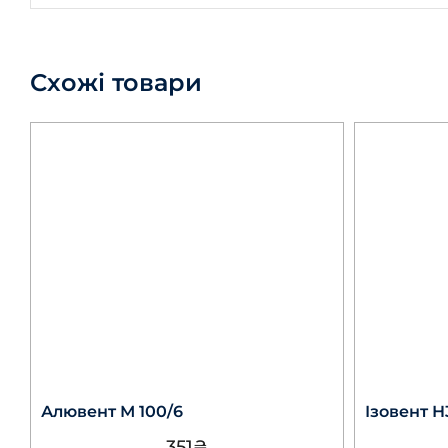
Схожі товари
Алювент М 100/6
Ізовент Н
351
₴