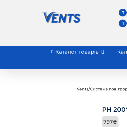
Skip
to
content
Каталог товарів
Кал
Vents
/
Система повітро
РН 200
797
₴