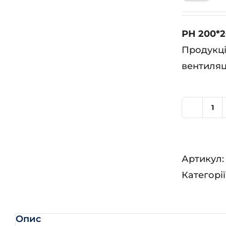
РН 200*2
Продукці
вентиляц
РН
20
(R
Артикул
90
Категорії
кіл
Опис