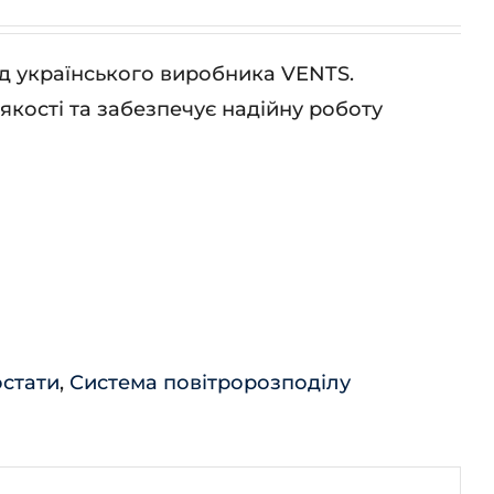
ід українського виробника VENTS.
кості та забезпечує надійну роботу
остати
,
Система повітророзподілу