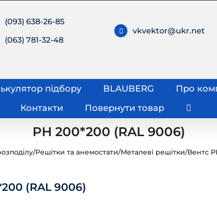
(093) 638-26-85
vkvektor@ukr.net
(063) 781-32-48
ькулятор підбору
BLAUBERG
Про ком
Контакти
Повернути товар
РН 200*200 (RAL 9006)
розподілу
/
Решітки та анемостати
/
Металеві решітки
/
Вентс Р
*200 (RAL 9006)