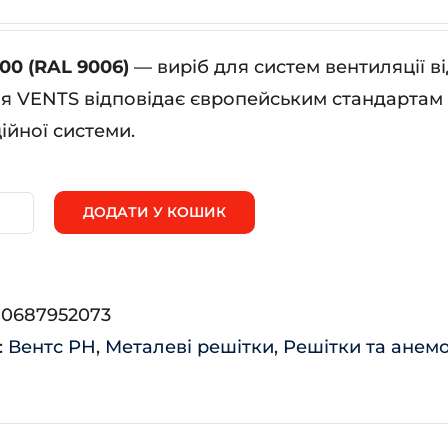
00 (RAL 9006)
— виріб для систем вентиляції в
я VENTS відповідає європейським стандартам я
ійної системи.
ДОДАТИ У КОШИК
0*200
AL
:
0687952073
06)
:
Вентс РН
,
Металеві решітки
,
Решітки та анем
ькість