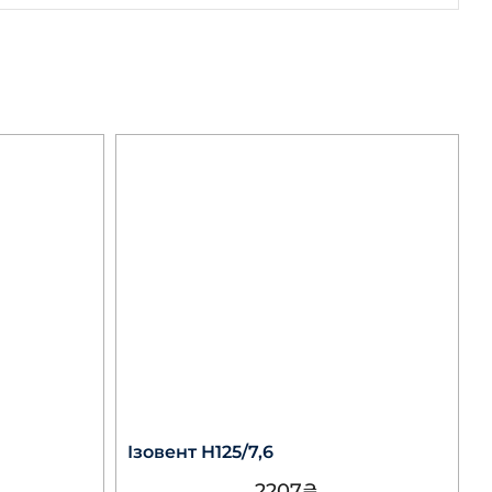
Ізовент Н125/7,6
2207
₴