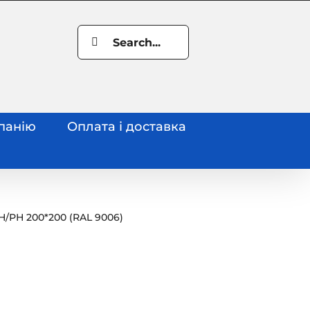
Search
for:
панію
Оплата і доставка
Н
/
РН 200*200 (RAL 9006)