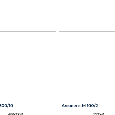
300/10
Алювент М 100/2
6803
₴
170
₴