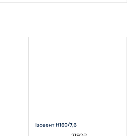
Ізовент Н160/7,6
2192
₴