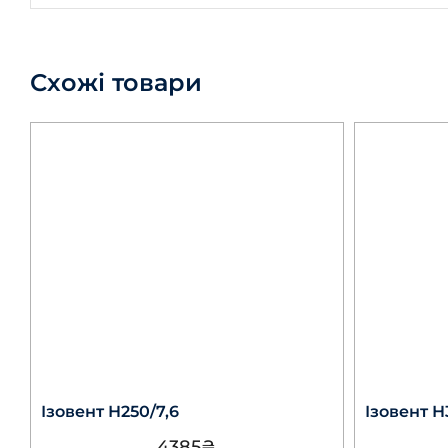
Схожі товари
Ізовент Н250/7,6
Ізовент Н3
4385
₴