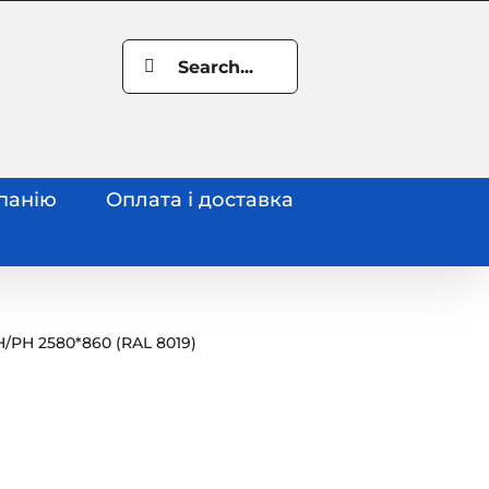
Search
for:
панію
Оплата і доставка
Н
/
РН 2580*860 (RAL 8019)