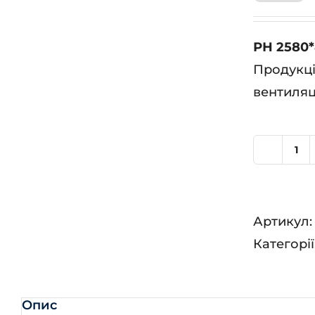
РН 2580*
Продукці
вентиляц
РН
25
(R
Артикул
80
Категорії
кіл
Опис