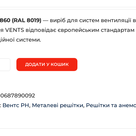
860 (RAL 8019)
— виріб для систем вентиляції 
я VENTS відповідає європейським стандартам я
ійної системи.
ДОДАТИ У КОШИК
80*860
AL
:
0687890092
19)
:
Вентс РН
,
Металеві решітки
,
Решітки та анем
ькість