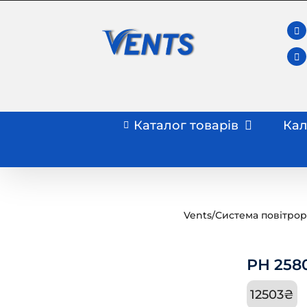
Skip
to
content
Каталог товарів
Кал
Vents
/
Система повітрор
РН 2580
12503
₴