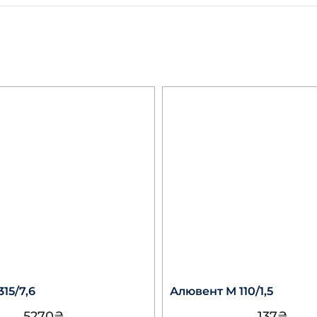
15/7,6
Алювент М 110/1,5
5270
₴
137
₴