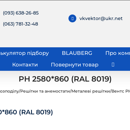
(093) 638-26-85
vkvektor@ukr.net
(063) 781-32-48
ькулятор підбору
BLAUBERG
Про ком
Контакти
Повернути товар
РН 2580*860 (RAL 8019)
озподілу
/
Решітки та анемостати
/
Металеві решітки
/
Вентс Р
*860 (RAL 8019)