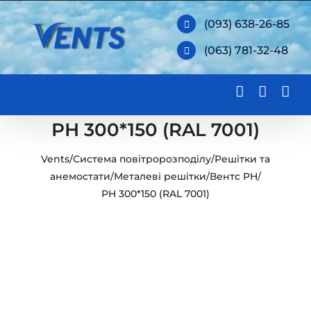
Skip
(093) 638-26-85
to
(063) 781-32-48
content
РН 300*150 (RAL 7001)
Vents
/
Система повітророзподілу
/
Решітки та
анемостати
/
Металеві решітки
/
Вентс РН
/
РН 300*150 (RAL 7001)