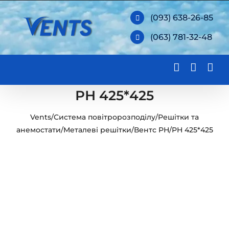
Skip
(093) 638-26-85
to
(063) 781-32-48
content
РН 425*425
Vents
/
Система повітророзподілу
/
Решітки та
анемостати
/
Металеві решітки
/
Вентс РН
/
РН 425*425