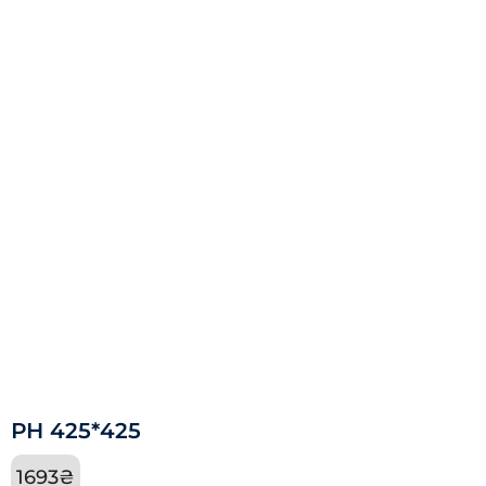
РН 425*425
1693
₴