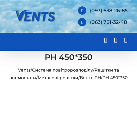
Skip
(093) 638-26-85
to
(063) 781-32-48
content
РН 450*350
Vents
/
Система повітророзподілу
/
Решітки та
анемостати
/
Металеві решітки
/
Вентс РН
/
РН 450*350