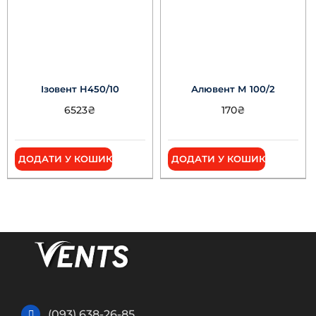
Ізовент Н450/10
Алювент М 100/2
6523
₴
170
₴
ДОДАТИ У КОШИК
ДОДАТИ У КОШИК
(093) 638-26-85