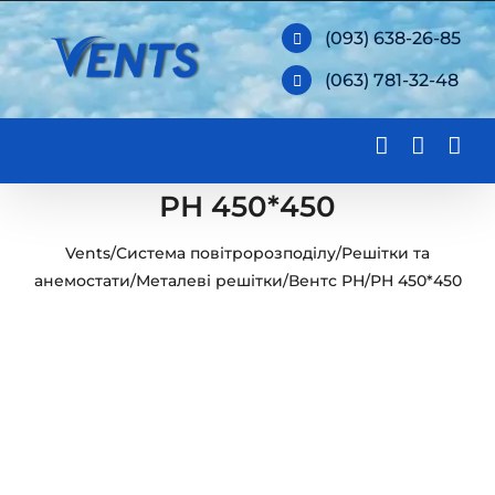
Skip
(093) 638-26-85
to
(063) 781-32-48
content
РН 450*450
Vents
/
Система повітророзподілу
/
Решітки та
анемостати
/
Металеві решітки
/
Вентс РН
/
РН 450*450