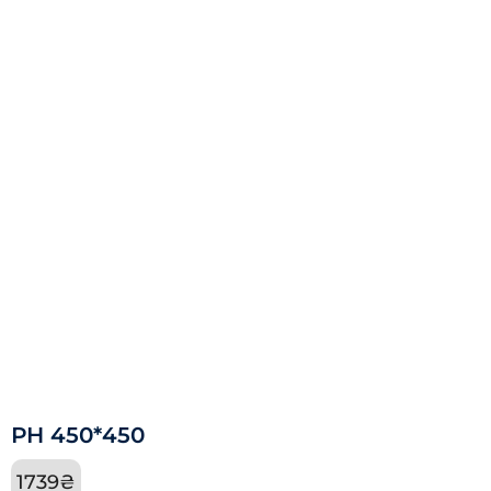
РН 450*450
1739
₴