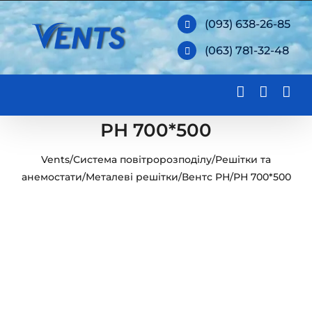
Skip
(093) 638-26-85
to
(063) 781-32-48
content
РН 700*500
Vents
/
Система повітророзподілу
/
Решітки та
анемостати
/
Металеві решітки
/
Вентс РН
/
РН 700*500