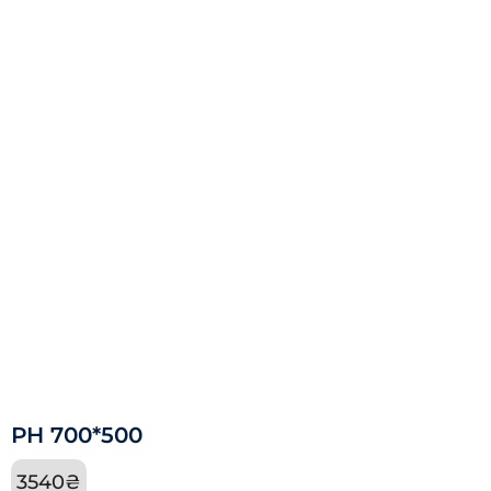
РН 700*500
3540
₴