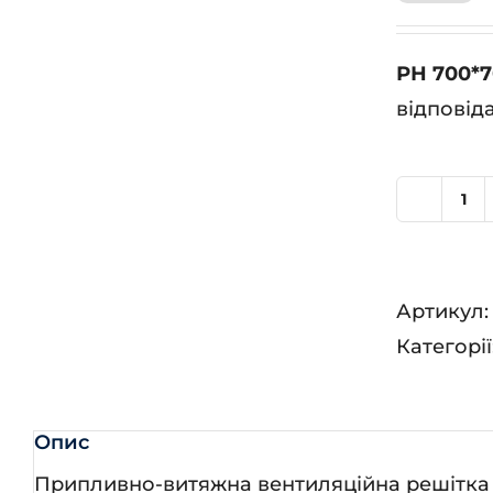
РН 700*
відповід
РН
70
кіл
Артикул
Категорії
Опис
Припливно-витяжна вентиляційна решітка 