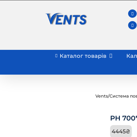
Skip
to
content
Каталог товарів
Кал
Vents
/
Система по
РН 700
4445
₴