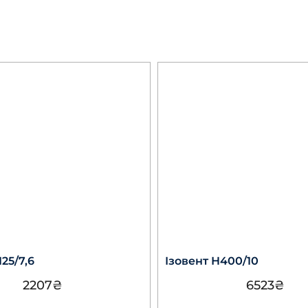
25/7,6
Ізовент Н400/10
2207
₴
6523
₴