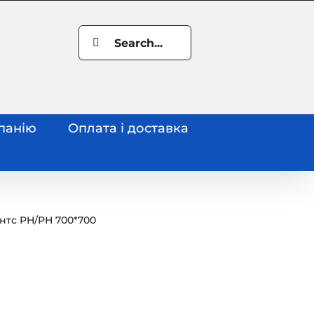
Search
for:
панію
Оплата і доставка
нтс РН
/
РН 700*700