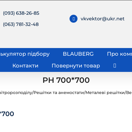
(093) 638-26-85
vkvektor@ukr.net
(063) 781-32-48
ькулятор підбору
BLAUBERG
Про ком
Контакти
Повернути товар
РН 700*700
вітророзподілу
/
Решітки та анемостати
/
Металеві решітки
/
Ве
*700