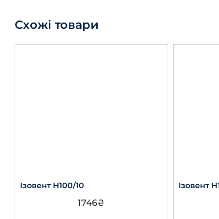
Схожі товари
Ізовент Н100/10
Ізовент Н1
1746
₴