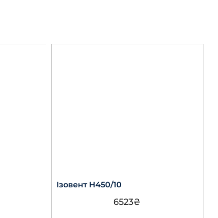
Ізовент Н450/10
6523
₴