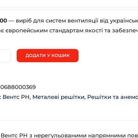
700
— виріб для систем вентиляції від українс
ає європейським стандартам якості та забезпеч
ДОДАТИ У КОШИК
0*700
ькість
:
0688000369
:
Вентс РН
,
Металеві решітки
,
Решітки та анем
Вентс РН з нерегульованими напрямними пові