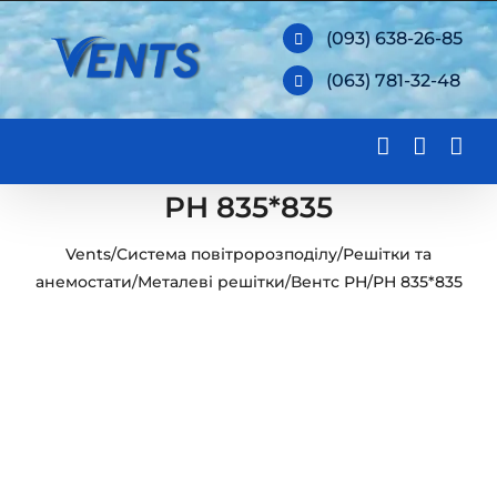
Skip
(093) 638-26-85
to
(063) 781-32-48
content
РН 835*835
Vents
/
Система повітророзподілу
/
Решітки та
анемостати
/
Металеві решітки
/
Вентс РН
/
РН 835*835