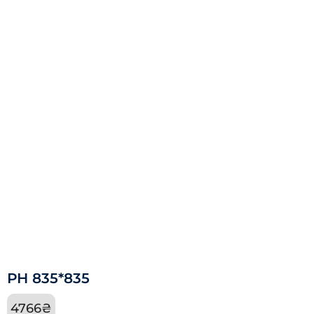
РН 835*835
4766
₴