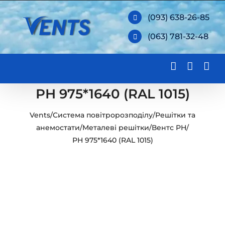
Skip
(093) 638-26-85
to
(063) 781-32-48
content
РН 975*1640 (RAL 1015)
Vents
/
Система повітророзподілу
/
Решітки та
анемостати
/
Металеві решітки
/
Вентс РН
/
РН 975*1640 (RAL 1015)