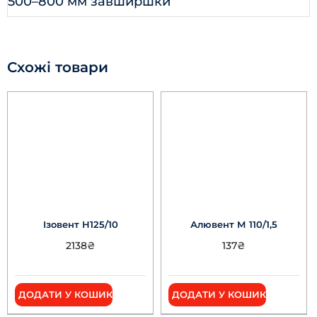
500–800 мм завширшки
Схожі товари
Ізовент Н125/10
Алювент М 110/1,5
2138
₴
137
₴
ДОДАТИ У КОШИК
ДОДАТИ У КОШИК