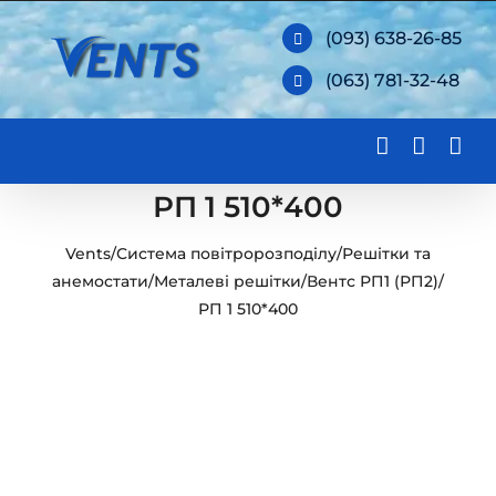
Skip
(093) 638-26-85
to
(063) 781-32-48
content
РП 1 510*400
Vents
/
Система повітророзподілу
/
Решітки та
анемостати
/
Металеві решітки
/
Вентс РП1 (РП2)
/
РП 1 510*400