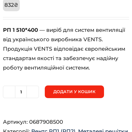
832
₴
РП 1 510*400
— виріб для систем вентиляції
від українського виробника VENTS.
Продукція VENTS відповідає європейським
стандартам якості та забезпечує надійну
роботу вентиляційної системи.
ДОДАТИ У КОШИК
РП
1
510*400
Артикул:
0687908500
кількість
Категорії:
Вентс РП1 (РП2)
,
Металеві решітки
,