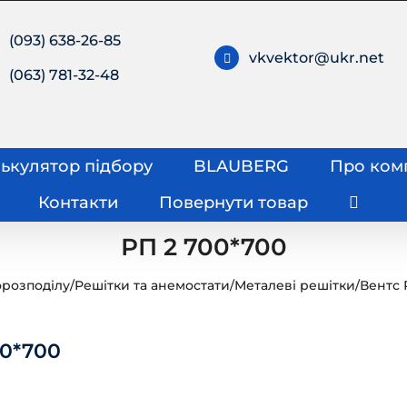
(093) 638-26-85
vkvektor@ukr.net
(063) 781-32-48
ькулятор підбору
BLAUBERG
Про ком
Контакти
Повернути товар
РП 2 700*700
орозподілу
/
Решітки та анемостати
/
Металеві решітки
/
Вентс 
00*700