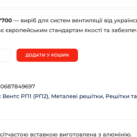
*700
— виріб для систем вентиляції від украї
ає європейським стандартам якості та забезпеч
ДОДАТИ У КОШИК
0*700
:
0687849697
ькість
:
Вентс РП1 (РП2)
,
Металеві решітки
,
Решітки т
 сітчастою вставкою виготовлена з алюмінію.