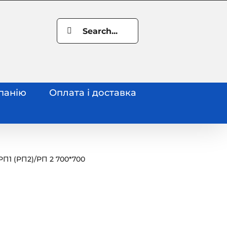
Search
for:
панію
Оплата і доставка
РП1 (РП2)
/
РП 2 700*700