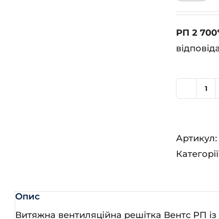
РП 2 700
відповід
РП
2
70
Артикул
кіл
Категорії
Опис
Витяжна вентиляційна решітка Вентс РП із