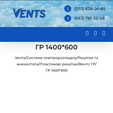
Skip
(093) 638-26-85
to
(063) 781-32-48
content
ГР 1400*600
Vents
/
Система повітророзподілу
/
Решітки та
анемостати
/
Пластикові решітки
/
Вентс ГР
/
ГР 1400*600