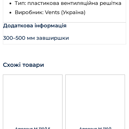
Тип: пластикова вентиляційна решітка
Виробник: Vents (Україна)
Додаткова інформація
300–500 мм завширшки
Схожі товари
Алювент М 110/1,5
Алювент М 110/1