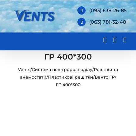
Skip
(093) 638-26-85
to
(063) 781-32-48
content
ГР 400*300
Vents
/
Система повітророзподілу
/
Решітки та
анемостати
/
Пластикові решітки
/
Вентс ГР
/
ГР 400*300