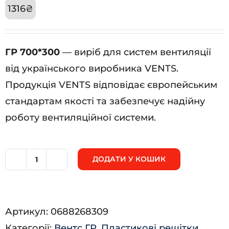
1316
₴
ГР 700*300
— виріб для систем вентиляції
від українського виробника VENTS.
Продукція VENTS відповідає європейським
стандартам якості та забезпечує надійну
роботу вентиляційної системи.
ДОДАТИ У КОШИК
ГР
700*300
кількість
Артикул:
0688268309
Категорії:
Вентс ГР
,
Пластикові решітки
,