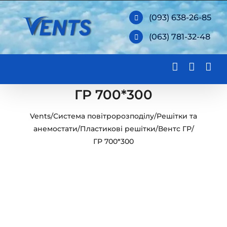
Skip
(093) 638-26-85
to
(063) 781-32-48
content
ГР 700*300
Vents
/
Система повітророзподілу
/
Решітки та
анемостати
/
Пластикові решітки
/
Вентс ГР
/
ГР 700*300