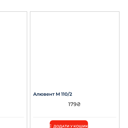
Алювент М 110/2
179
₴
ДОДАТИ У КОШИК