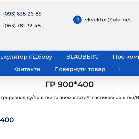
(093) 638-26-85
vkvektor@ukr.net
(063) 781-32-48
ькулятор підбору
BLAUBERG
Про ком
Контакти
Повернути товар
ГР 900*400
ітророзподілу
/
Решітки та анемостати
/
Пластикові решітки
/
В
*400