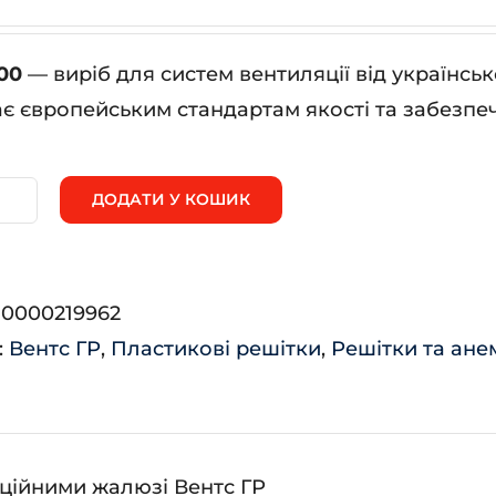
00
— виріб для систем вентиляції від українс
ає європейським стандартам якості та забезпеч
ДОДАТИ У КОШИК
0*400
ькість
:
0000219962
:
Вентс ГР
,
Пластикові решітки
,
Решітки та ане
аційними жалюзі Вентс ГР