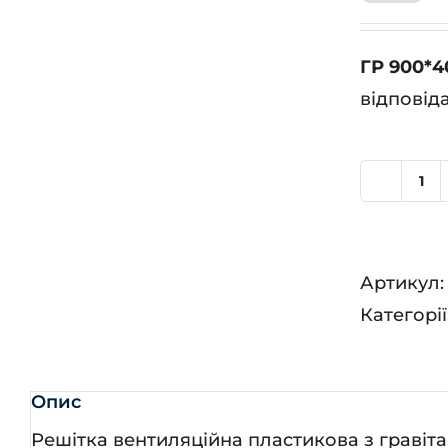
ГР 900*4
відповід
ГР
90
кіл
Артикул
Категорії
Опис
Решітка вентиляційна пластикова з гравіт