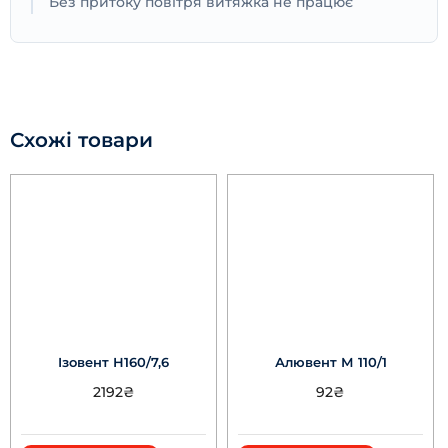
Без притоку повітря витяжка не працює
Схожі товари
Ізовент Н160/7,6
Алювент М 110/1
2192
₴
92
₴