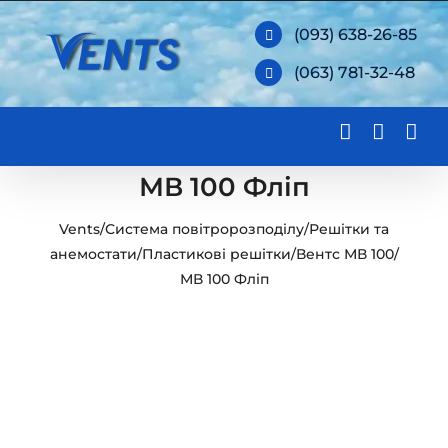
Skip
(093) 638-26-85
to
(063) 781-32-48
content
МВ 100 Фліп
Vents
/
Система повітророзподілу
/
Решітки та
анемостати
/
Пластикові решітки
/
Вентс МВ 100
/
МВ 100 Фліп