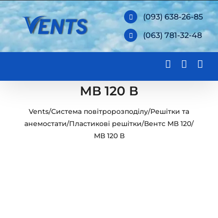
Skip
(093) 638-26-85
to
(063) 781-32-48
content
МВ 120 В
Vents
/
Система повітророзподілу
/
Решітки та
анемостати
/
Пластикові решітки
/
Вентс МВ 120
/
МВ 120 В