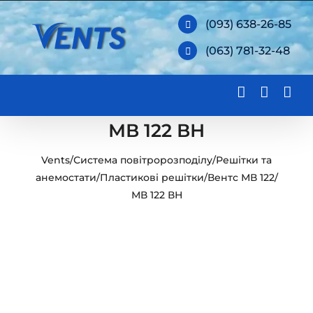
Skip
(093) 638-26-85
to
(063) 781-32-48
content
МВ 122 ВН
Vents
/
Система повітророзподілу
/
Решітки та
анемостати
/
Пластикові решітки
/
Вентс МВ 122
/
МВ 122 ВН