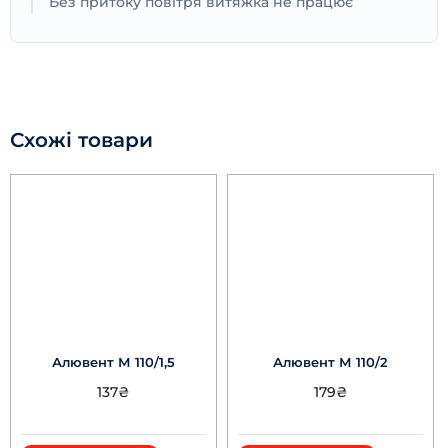
Без притоку повітря витяжка не працює
Схожі товари
Алювент М 110/1,5
Алювент М 110/2
137
₴
179
₴