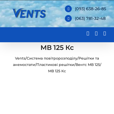
Skip
(093) 638-26-85
to
(063) 781-32-48
content
МВ 125 Кс
Vents
/
Система повітророзподілу
/
Решітки та
анемостати
/
Пластикові решітки
/
Вентс МВ 125
/
МВ 125 Кс