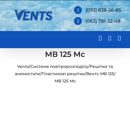
Skip
(093) 638-26-85
to
(063) 781-32-48
content
МВ 125 Мс
Vents
/
Система повітророзподілу
/
Решітки та
анемостати
/
Пластикові решітки
/
Вентс МВ 125
/
МВ 125 Мс