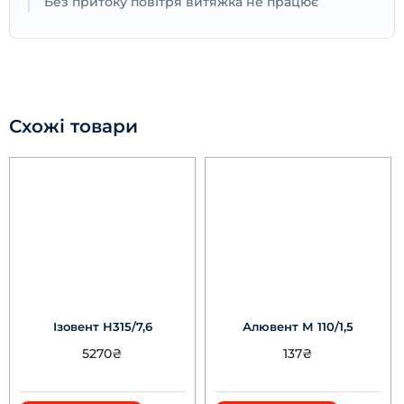
Без притоку повітря витяжка не працює
Схожі товари
Ізовент Н315/7,6
Алювент М 110/1,5
5270
₴
137
₴