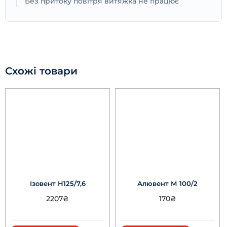
Без притоку повітря витяжка не працює
Схожі товари
Ізовент Н125/7,6
Алювент М 100/2
2207
₴
170
₴