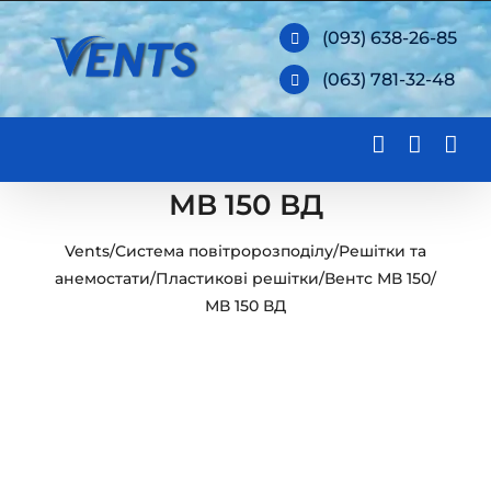
Skip
(093) 638-26-85
to
(063) 781-32-48
content
МВ 150 ВД
Vents
/
Система повітророзподілу
/
Решітки та
анемостати
/
Пластикові решітки
/
Вентс МВ 150
/
МВ 150 ВД