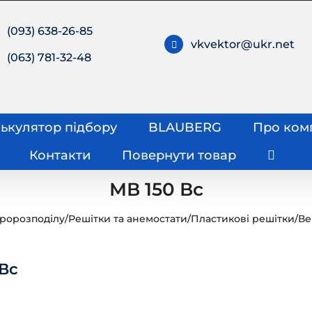
(093) 638-26-85
vkvektor@ukr.net
(063) 781-32-48
ькулятор підбору
BLAUBERG
Про ком
Контакти
Повернути товар
МВ 150 Вс
тророзподілу
/
Решітки та анемостати
/
Пластикові решітки
/
Ве
 Вс