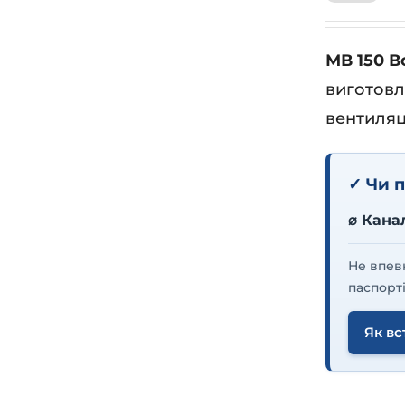
МВ 150 В
виготовл
вентиляц
✓ Чи п
⌀ Кана
Не впев
паспорті
Як вс