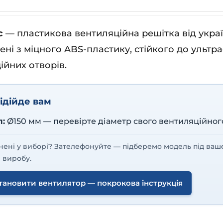
с
— пластикова вентиляційна решітка від укра
ені з міцного ABS-пластику, стійкого до ультр
ійних отворів.
ідійде вам
л:
Ø150 мм — перевірте діаметр свого вентиляційног
нені у виборі? Зателефонуйте — підберемо модель під ваш
 виробу.
тановити вентилятор — покрокова інструкція