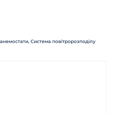
 анемостати
,
Система повітророзподілу