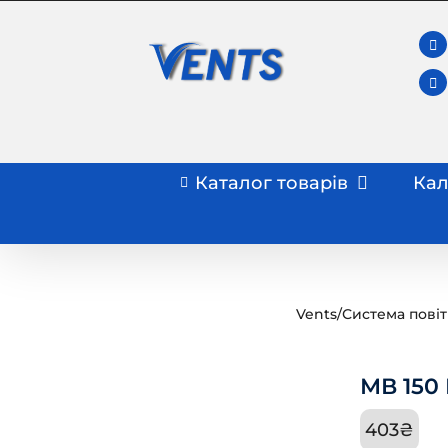
Skip
to
content
Каталог товарів
Кал
Vents
/
Система пові
МВ 150
403
₴