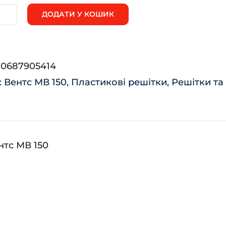
ДОДАТИ У КОШИК
В
0
:
0687905414
ькість
:
Вентс МВ 150
,
Пластикові решітки
,
Решітки та
нтс МВ 150