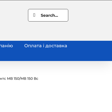
Search
for:
панію
Оплата і доставка
нтс МВ 150
/
МВ 150 Вс