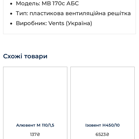
Модель: МВ 170с АБС
Тип: пластикова вентиляційна решітка
Виробник: Vents (Україна)
Схожі товари
Алювент М 110/1,5
Ізовент Н450/10
137
₴
6523
₴