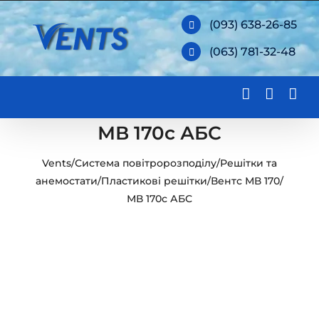
Skip
(093) 638-26-85
to
(063) 781-32-48
content
МВ 170с АБС
Vents
/
Система повітророзподілу
/
Решітки та
анемостати
/
Пластикові решітки
/
Вентс МВ 170
/
МВ 170с АБС