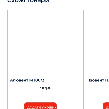
Схожі товари
Алювент М 100/3
Ізовент Н
189
₴
ДОДАТИ У КОШИК
Д