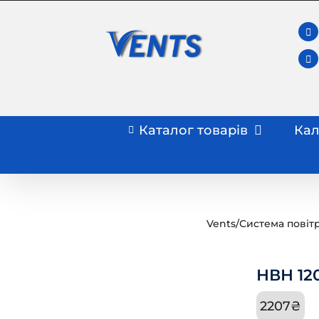
Skip
to
content
Каталог товарів
Кал
Vents
/
Система повіт
НВН 12
2207
₴