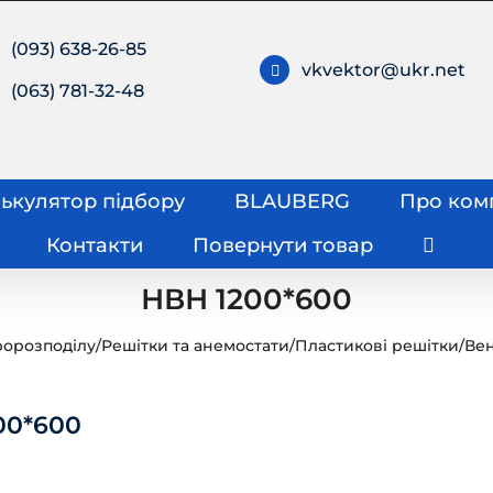
(093) 638-26-85
vkvektor@ukr.net
(063) 781-32-48
ькулятор підбору
BLAUBERG
Про ком
Контакти
Повернути товар
НВН 1200*600
ророзподілу
/
Решітки та анемостати
/
Пластикові решітки
/
Ве
00*600