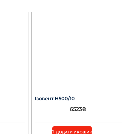
Ізовент Н500/10
6523
₴
ДОДАТИ У КОШИК