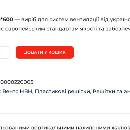
0*600
— виріб для систем вентиляції від украї
ає європейським стандартам якості та забезпеч
ДОДАТИ У КОШИК
ВН
00*600
ькість
:
0000220005
:
Вентс НВН
,
Пластикові решітки
,
Решітки та а
гульованими вертикальними нахиленими жалюз