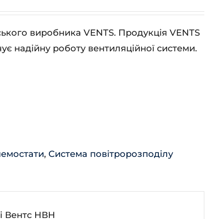
нського виробника VENTS. Продукція VENTS
ує надійну роботу вентиляційної системи.
немостати
,
Система повітророзподілу
і Вентс НВН