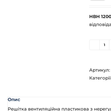
НВН 120
відповід
Н
12
кіл
Артикул
Категорії
Опис
Решітка вентиляційна пластикова з нере