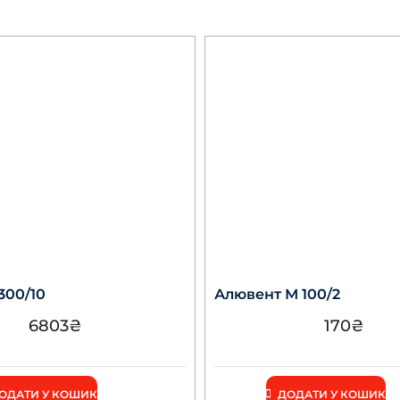
300/10
Алювент М 100/2
6803
₴
170
₴
ОДАТИ У КОШИК
ДОДАТИ У КОШИК