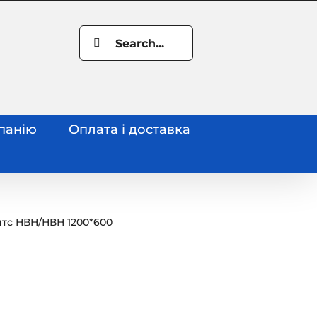
Search
for:
панію
Оплата і доставка
нтс НВН
/
НВН 1200*600