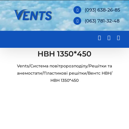
Skip
(093) 638-26-85
to
(063) 781-32-48
content
НВН 1350*450
Vents
/
Система повітророзподілу
/
Решітки та
анемостати
/
Пластикові решітки
/
Вентс НВН
/
НВН 1350*450