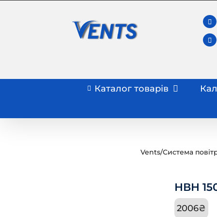
Skip
to
content
Каталог товарів
Кал
Vents
/
Система повіт
НВН 15
2006
₴