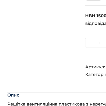
НВН 150
відповід
Н
15
кіл
Артикул
Категорії
Опис
Решітка вентиляційна пластикова з нере