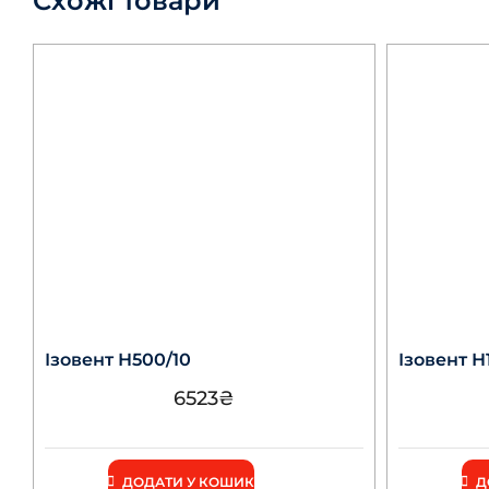
Схожі товари
Ізовент Н500/10
Ізовент Н
6523
₴
ДОДАТИ У КОШИК
Д