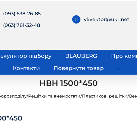
(093) 638-26-85
vkvektor@ukr.net
(063) 781-32-48
ькулятор підбору
BLAUBERG
Про ком
Контакти
Повернути товар
НВН 1500*450
ророзподілу
/
Решітки та анемостати
/
Пластикові решітки
/
Ве
00*450