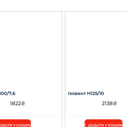
100/7,6
Ізовент Н125/10
1822
₴
2138
₴
ОДАТИ У КОШИК
ДОДАТИ У КОШИК