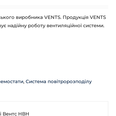
нського виробника VENTS. Продукція VENTS
ує надійну роботу вентиляційної системи.
немостати
,
Система повітророзподілу
і Вентс НВН