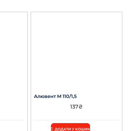
Алювент М 110/1,5
137
₴
ДОДАТИ У КОШИК