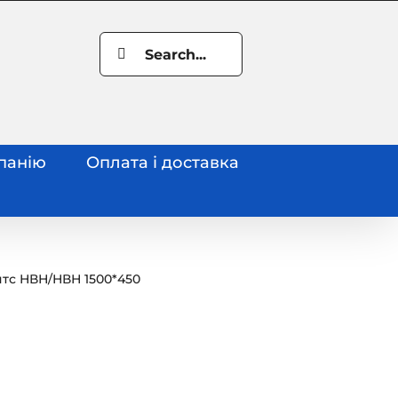
Search
for:
панію
Оплата і доставка
нтс НВН
/
НВН 1500*450