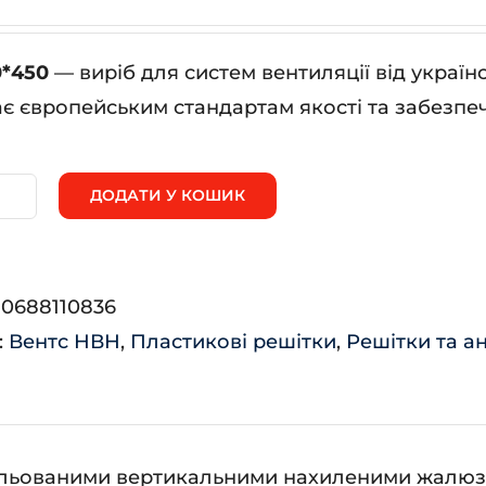
0*450
— виріб для систем вентиляції від украї
ає європейським стандартам якості та забезпеч
ДОДАТИ У КОШИК
ВН
00*450
ькість
:
0688110836
:
Вентс НВН
,
Пластикові решітки
,
Решітки та а
гульованими вертикальними нахиленими жалюз