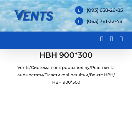
Skip
(093) 638-26-85
to
(063) 781-32-48
content
НВН 900*300
Vents
/
Система повітророзподілу
/
Решітки та
анемостати
/
Пластикові решітки
/
Вентс НВН
/
НВН 900*300