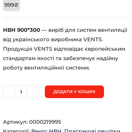
999
₴
НВН 900*300
— виріб для систем вентиляції
від українського виробника VENTS.
Продукція VENTS відповідає європейським
стандартам якості та забезпечує надійну
роботу вентиляційної системи.
ДОДАТИ У КОШИК
НВН
900*300
кількість
Артикул:
0000219995
Категорії:
Вентс НВН
,
Пластикові решітки
,