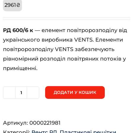
2961
₴
РД 600/6 к
— елемент повітророзподілу від
українського виробника VENTS. Елементи
повітророзподілу VENTS забезпечують
рівномірний розподіл повітряних потоків у
приміщенні.
ДОДАТИ У КОШИК
РД
600/6
к
Артикул:
0000221981
кількість
Категорії:
Вентс РД
,
Пластикові решітки
,