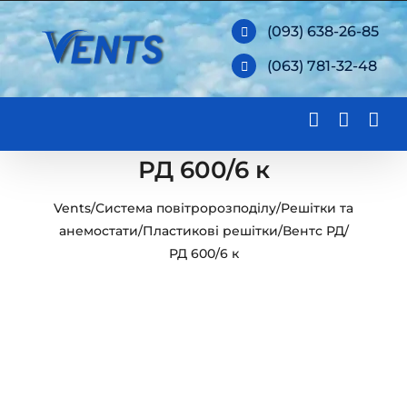
Skip
(093) 638-26-85
to
(063) 781-32-48
content
РД 600/6 к
Vents
/
Система повітророзподілу
/
Решітки та
анемостати
/
Пластикові решітки
/
Вентс РД
/
РД 600/6 к