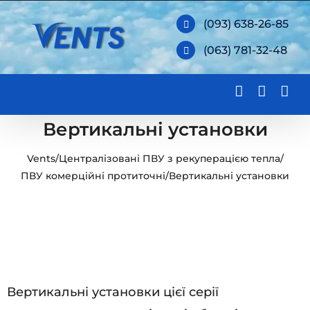
Skip
(093) 638-26-85
to
(063) 781-32-48
content
Вертикальні установки
Vents
/
Централізовані ПВУ з рекуперацією тепла
/
ПВУ комерційні протиточні
/
Вертикальні установки
Вертикальні установки цієї серії