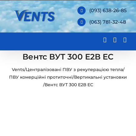
Skip
(093) 638-26-85
to
(063) 781-32-48
content
Вентс ВУТ 300 Е2В ЕС
Vents
/
Централізовані ПВУ з рекуперацією тепла
/
ПВУ комерційні протиточні
/
Вертикальні установки
/
Вентс ВУТ 300 Е2В ЕС