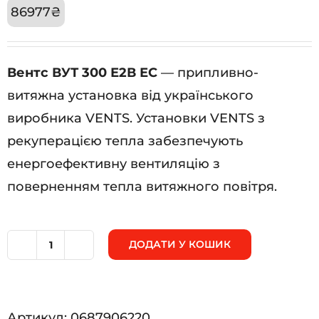
86977
₴
Вентс ВУТ 300 Е2В ЕС
— припливно-
витяжна установка від українського
виробника VENTS. Установки VENTS з
рекуперацією тепла забезпечують
енергоефективну вентиляцію з
поверненням тепла витяжного повітря.
ДОДАТИ У КОШИК
Вентс
ВУТ
300
Артикул:
0687906220