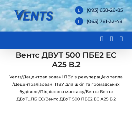
Skip
(093) 638-26-85
to
(063) 781-32-48
content
Вентс ДВУТ 500 ПБЕ2 ЕС
А25 В.2
Vents
/
Децентралізовані ПВУ з рекуперацією тепла
/
Децентралізовані ПВУ для шкіл та громадських
будівель
/
Підвісного монтажу
/
Вентс Вентс
ДВУТ...ПБ ЕС
/
Вентс ДВУТ 500 ПБЕ2 ЕС А25 В.2