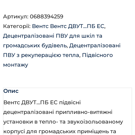
500
Артикул:
0688394259
ПБЕ2
Категорії:
Вентс Вентс ДВУТ...ПБ ЕС
,
ЕС
Децентралізовані ПВУ для шкіл та
А25
громадських будівель
,
Децентралізовані
В.2
ПВУ з рекуперацією тепла
,
Підвісного
кількість
монтажу
Опис
Вентс ДВУТ…ПБ ЕС підвісні
децентралізовані припливно-витяжні
установки в тепло- та звукоізольованому
корпусі для громадських приміщень та