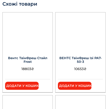
Схожі товари
Вентс ТвінФреш Стайл
ВЕНТС ТвінФреш Ізі РА7-
Frost
50-3
18803
₴
10653
₴
ДОДАТИ У КОШИК
ДОДАТИ У КОШИК