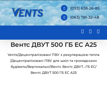
Skip
(093) 638-26-85
to
(063) 781-32-48
content
Вентс ДВУТ 500 ГБ ЕС А25
Vents
/
Децентралізовані ПВУ з рекуперацією тепла
/
Децентралізовані ПВУ для шкіл та громадських
будівель
/
Вертикальні
/
Вентс Вентс ДВУТ…ГБ ЕС
/
Вентс ДВУТ 500 ГБ ЕС А25