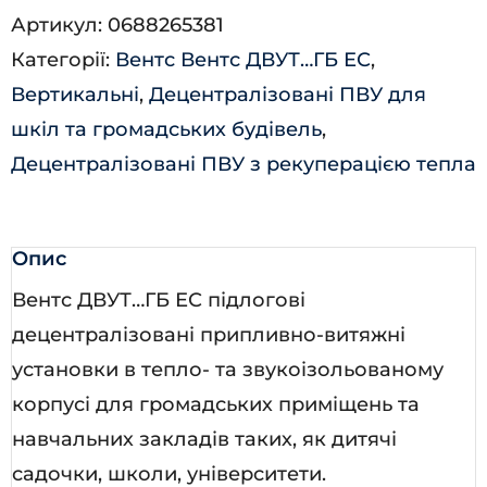
Артикул:
0688265381
ГБ
Категорії:
Вентс Вентс ДВУТ…ГБ ЕС
,
ЕС
Вертикальні
,
Децентралізовані ПВУ для
А25
шкіл та громадських будівель
,
кількість
Децентралізовані ПВУ з рекуперацією тепла
Опис
Вентс ДВУТ…ГБ ЕС підлогові
децентралізовані припливно-витяжні
установки в тепло- та звукоізольованому
корпусі для громадських приміщень та
навчальних закладів таких, як дитячі
садочки, школи, університети.