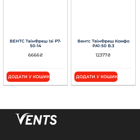
ВЕНТС ТвінФреш Ізі Р7-
Вентс ТвінФреш Комфо
50-14
РA1-50 В.3
6666
₴
12377
₴
ДОДАТИ У КОШИК
ДОДАТИ У КОШИК